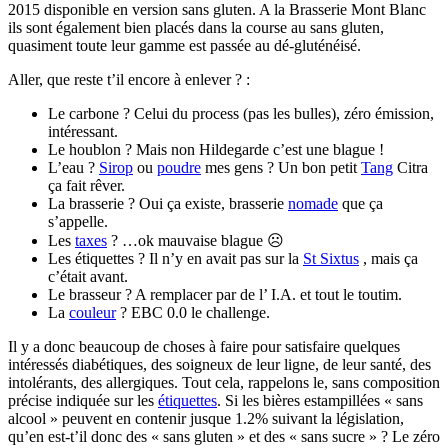
2015 disponible en version sans gluten. A la Brasserie Mont Blanc
ils sont également bien placés dans la course au sans gluten,
quasiment toute leur gamme est passée au dé-gluténéisé.
Aller, que reste t’il encore à enlever ? :
Le carbone ? Celui du process (pas les bulles), zéro émission,
intéressant.
Le houblon ? Mais non Hildegarde c’est une blague !
L’eau ?
Sirop
ou
poudre
mes gens ? Un bon petit
Tang
Citra
ça fait rêver.
La brasserie ? Oui ça existe, brasserie
nomade
que ça
s’appelle.
Les
taxes
? …ok mauvaise blague ☹
Les étiquettes ? Il n’y en avait pas sur la
St Sixtus
, mais ça
c’était avant.
Le brasseur ? A remplacer par de l’ I.A. et tout le toutim.
La
couleur
? EBC 0.0 le challenge.
Il y a donc beaucoup de choses à faire pour satisfaire quelques
intéressés diabétiques, des soigneux de leur ligne, de leur santé, des
intolérants, des allergiques. Tout cela, rappelons le, sans composition
précise indiquée sur les
étiquettes
. Si les bières estampillées « sans
alcool » peuvent en contenir jusque 1.2% suivant la législation,
qu’en est-t’il donc des « sans gluten » et des « sans sucre » ? Le zéro