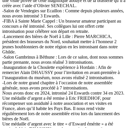
une visite privée de cette magnifique abbaye et de la brasserie qu’il a
créée avec l’aide d’Olivier SENECHAL.
-Salon de Vendegies sur Ecaillon : Comme depuis plusieurs années,
nous avons intronisé 3 Eswards.
-FIBA à Sainte Marie Cappel : Un brasseur amateur participant au
concours a été intronisé. Ses collègues lui ont offert cette
intronisation pour célébrer son départ en retraite.
-Lancement des bières de Noël à Lille : Pierre MARCHICA,
président des brasseurs du Nord, souhaitait mettre à l’honneur 2
jeunes houblonniers de notre région en les intronisant dans notre
Ghilde.
-Salon Gambrinus à Béthune : Lors de ce salon, dont nous sommes
partie prenante, nous avons réalisé 3 intronisations.
-Inauguration de la Choulette expérience à Hordain : Afin de
remercier Alain DHAUSSY pour l’invitation en avant-première à
l’inauguration du muséum, nous avons réalisé 2 intronisations.
-Lors de notre grand chapitre à l’occasion de notre assemblée
générale, nous avons procédé à 7 intronisations.
Nous avons donc en 2024, intronisé 24 Eswards contre 34 en 2023.
Une médaille d’argent a été remise à Eric FRIEDHOF, pour
récompenser son assiduité à notre association et ses visites en
France, alors qu’il habite les Pays Bas. Il nous rend visite
régulièrement lors de notre assemblée et/ou lors du lancement des
bières de Noël.
Une médaille d’argent avec le titre « d’Esward émérite » a été