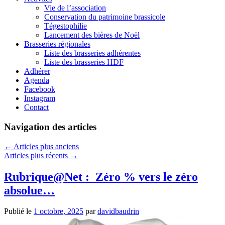
Vie de l’association
Conservation du patrimoine brassicole
Tégestophilie
Lancement des bières de Noël
Brasseries régionales
Liste des brasseries adhérentes
Liste des brasseries HDF
Adhérer
Agenda
Facebook
Instagram
Contact
Navigation des articles
←
Articles plus anciens
Articles plus récents
→
Rubrique@Net : Zéro % vers le zéro
absolue…
Publié le
1 octobre, 2025
par
davidbaudrin