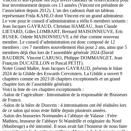
leur investissement depuis ces 13 années (Vincent est président de
l’association depuis 2012). L’un des cadeaux était un tableau
représentant Frida KAHLO dont Vincent est un grand admirateur.
Le vote pour le conseil d’administration a réélu 6 membres sortants :
Jean Jacques GAYRAUD, Christian HAMEAU, Jean Claude
LIETARD, Gilles LOMBART, Bernard MAISONNEUVE, Eric
RUSEK. Odette MAISONNEUVE a été élue comme nouveau
membre. Le conseil d’administration est donc composé de 12
membres : ces 7 membres nouvellement élus pour 2 ans, ainsi que 5
membres déjà élus lors de l’assemblée générale 2024 (David
BAUDRIN, Vincent CARUSO, Philippe DOMMANGET, Jean
François DUCATILLON et Pascal PETIT).
Notre Grand Maître, Jean Jacques GAYRAUD, présenta le bilan
2024 de la Ghilde des Eswards Cervoisiers. La Ghilde a ouvert 9
chapitres comme en 2023 (8 chapitres exceptionnels et un grand
chapitre lors de l’assemblée générale).
Voici la liste de ces chapitres exceptionnels :
-Salon de l’agriculture : Intronisation de la responsable de Brasseurs
de France.
-Salon de la bière de Douvrin : 4 intronisations ont été réalisées lors
de ce salon qui nous reste fidèle depuis plusieurs années.
-Salon des brasseries Normandes à l’abbaye de Valasse : Frère
Mathieu, brasseur de l’abbaye St Wandrille et originaire du Nord
(Maubeuge) a été intronisé. Il nous avait fait l’honneur de nous faire