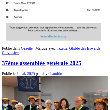
Publié dans
Gazette
|
Marqué avec
gazette
,
Ghilde des Eswards
Cervoisiers
37ème assemblée générale 2025
Publié le
7 mai, 2025
par
davidbaudrin