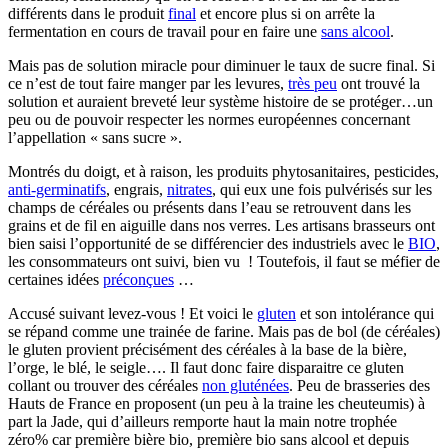
différents dans le produit
final
et encore plus si on arrête la
fermentation en cours de travail pour en faire une
sans alcool
.
Mais pas de solution miracle pour diminuer le taux de sucre final. Si
ce n’est de tout faire manger par les levures,
très peu
ont trouvé la
solution et auraient breveté leur système histoire de se protéger…un
peu ou de pouvoir respecter les normes européennes concernant
l’appellation « sans sucre ».
Montrés du doigt, et à raison, les produits phytosanitaires, pesticides,
anti-germinatifs
, engrais,
nitrates
, qui eux une fois pulvérisés sur les
champs de céréales ou présents dans l’eau se retrouvent dans les
grains et de fil en aiguille dans nos verres. Les artisans brasseurs ont
bien saisi l’opportunité de se différencier des industriels avec le
BIO
,
les consommateurs ont suivi, bien vu ! Toutefois, il faut se méfier de
certaines idées
préconçues
…
Accusé suivant levez-vous ! Et voici le
gluten
et son intolérance qui
se répand comme une trainée de farine. Mais pas de bol (de céréales)
le gluten provient précisément des céréales à la base de la bière,
l’orge, le blé, le seigle…. Il faut donc faire disparaitre ce gluten
collant ou trouver des céréales
non gluténées
. Peu de brasseries des
Hauts de France en proposent (un peu à la traine les cheuteumis) à
part la Jade, qui d’ailleurs remporte haut la main notre trophée
zéro% car première bière bio, première bio sans alcool et depuis