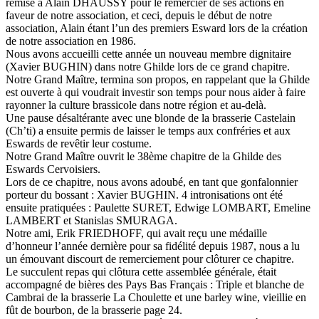
remise à Alain DHAUSSY pour le remercier de ses actions en
faveur de notre association, et ceci, depuis le début de notre
association, Alain étant l’un des premiers Esward lors de la création
de notre association en 1986.
Nous avons accueilli cette année un nouveau membre dignitaire
(Xavier BUGHIN) dans notre Ghilde lors de ce grand chapitre.
Notre Grand Maître, termina son propos, en rappelant que la Ghilde
est ouverte à qui voudrait investir son temps pour nous aider à faire
rayonner la culture brassicole dans notre région et au-delà.
Une pause désaltérante avec une blonde de la brasserie Castelain
(Ch’ti) a ensuite permis de laisser le temps aux confréries et aux
Eswards de revêtir leur costume.
Notre Grand Maître ouvrit le 38ème chapitre de la Ghilde des
Eswards Cervoisiers.
Lors de ce chapitre, nous avons adoubé, en tant que gonfalonnier
porteur du bossant : Xavier BUGHIN. 4 intronisations ont été
ensuite pratiquées : Paulette SURET, Edwige LOMBART, Emeline
LAMBERT et Stanislas SMURAGA.
Notre ami, Erik FRIEDHOFF, qui avait reçu une médaille
d’honneur l’année dernière pour sa fidélité depuis 1987, nous a lu
un émouvant discourt de remerciement pour clôturer ce chapitre.
Le succulent repas qui clôtura cette assemblée générale, était
accompagné de bières des Pays Bas Français : Triple et blanche de
Cambrai de la brasserie La Choulette et une barley wine, vieillie en
fût de bourbon, de la brasserie page 24.