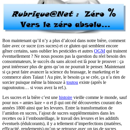
Bon maintenant qu’il n’y a plus d’alcool dans notre bière, comment
faire avec ce sucre (ces sucres) et ce gluten qui semblent encore
gêner certains, sans oublier les pesticides et autres
OGM
qui trainent
éventuellement ? Ne nous posons pas la question du réel besoin des
consommateurs, le succès du sans alcool est là pour le prouver : ça
peut intéresser plus de gens qu’on ne pourrait le penser. Maintenant
si ça peut faire avancer la science du brassage, le marketing et le
commerce alors Taïaut ! Au pire, le besoin ça se crée, ça n’a rien de
sorcier puisque même la binouze à
toutou
existe (après le
ragoutoutou… si vous avez la ref.).
Les sucres et la bière c’est une
histoire
vieille comme le monde, sauf
pour nos « amies laze » α et β qui ont été découvertes courant des
années 1800 ainsi que les levures. Entre la transformation de
l’amidon en sucres, l’ajout de sucres supplémentaires dans les
recettes ou à l’embouteillage, le travail des levures et les additifs
éventuels (édulcorants), il y a tellement d’imperfections (matières,
efficacité, rendements) qu’on se retrouve avec un tas de sucres