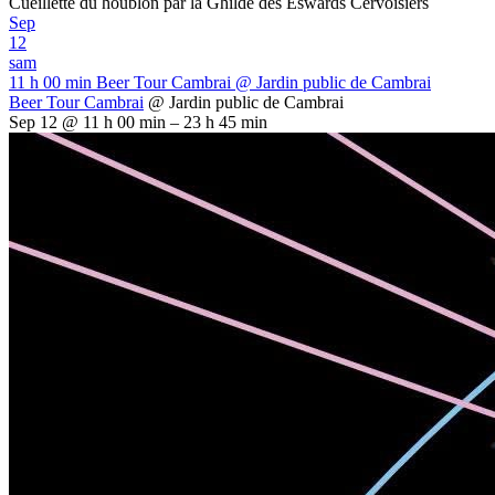
Cueillette du houblon par la Ghilde des Eswards Cervoisiers
Sep
12
sam
11 h 00 min
Beer Tour Cambrai
@ Jardin public de Cambrai
Beer Tour Cambrai
@ Jardin public de Cambrai
Sep 12 @ 11 h 00 min – 23 h 45 min