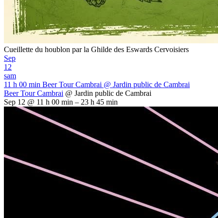
Cueillette du houblon par la Ghilde des Eswards Cervoisiers
Sep
12
sam
11 h 00 min
Beer Tour Cambrai
@ Jardin public de Cambrai
Beer Tour Cambrai
@ Jardin public de Cambrai
Sep 12 @ 11 h 00 min – 23 h 45 min