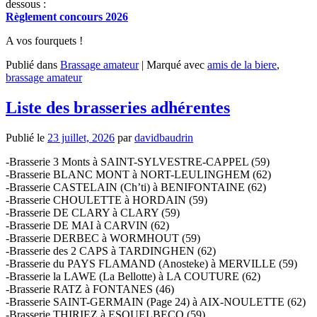
dessous :
Règlement concours 2026
A vos fourquets !
Publié dans
Brassage amateur
|
Marqué avec
amis de la biere
,
brassage amateur
Liste des brasseries adhérentes
Publié le
23 juillet, 2026
par
davidbaudrin
-Brasserie 3 Monts à SAINT-SYLVESTRE-CAPPEL (59)
-Brasserie BLANC MONT à NORT-LEULINGHEM (62)
-Brasserie CASTELAIN (Ch’ti) à BENIFONTAINE (62)
-Brasserie CHOULETTE à HORDAIN (59)
-Brasserie DE CLARY à CLARY (59)
-Brasserie DE MAI à CARVIN (62)
-Brasserie DERBEC à WORMHOUT (59)
-Brasserie des 2 CAPS à TARDINGHEN (62)
-Brasserie du PAYS FLAMAND (Anosteke) à MERVILLE (59)
-Brasserie la LAWE (La Bellotte) à LA COUTURE (62)
-Brasserie RATZ à FONTANES (46)
-Brasserie SAINT-GERMAIN (Page 24) à AIX-NOULETTE (62)
-Brasserie THIRIEZ à ESQUELBECQ (59)