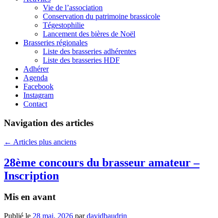
Vie de l’association
Conservation du patrimoine brassicole
Tégestophilie
Lancement des bières de Noël
Brasseries régionales
Liste des brasseries adhérentes
Liste des brasseries HDF
Adhérer
Agenda
Facebook
Instagram
Contact
Navigation des articles
←
Articles plus anciens
28ème concours du brasseur amateur –
Inscription
Mis en avant
Publié le
28 mai, 2026
par
davidbaudrin