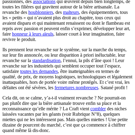
passionnés, des
associations
qui œuvrent depuis bien longtemps, de
toutes les filières qui gravitent autour de la bière artisanale. La
revanche des
houblonniers
, des
malteurs
, des équipementiers, tous
les « petits » qui n’avaient plus droit au chapitre, tous ceux qui
avaient disparu et qui maintenant renaissent ou dont le flambeau est
repris avec passion et peuvent enfin s’exprimer, développer leur art,
faire
honneur à leurs aïeuls
, laisser court à leur imagination, faire
revivre le produit.
Ils prennent leur revanche sur le système, sur la marche du temps,
sur leur fin annoncée, ou leur disparition à priori inéluctable, leur
revanche sur la
standardisation
, l’ennui, la pils d’âne quoi ! Leur
revanche sur les industriels qui semblent occuper tout l’espace,
satisfaire
toutes les demandes
, être inatteignables en termes de
qualité, de prix, de moyens logistiques, technologiques et légalement
inattaquables, hors de portée voire même protégés. Et c’est vrai, les
défaites ont été sévères, les
fermetures nombreuses
. Satané profit !
Cela dit, on se calme, y’a-t-il vraiment revanche ? Ne pourrait-on
pas plutôt dire que la bière artisanale trouve enfin sa place et la
reconnaissance qu’elle mérite ? La Craft vient
combler
des niches
laissées vacantes par les géants (voir Rubrique N°8), quelques
miettes qui ne les intéressent pas. Mais quelles miettes ! Une petite
dizaine de pourcent du marché, c’est que ça commence à chiffrer
quand même là dis-donc.