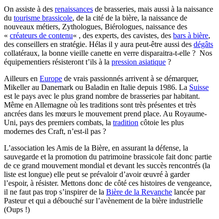
On assiste à des
renaissances
de brasseries, mais aussi à la naissance
du
tourisme brassicole
, de la cité de la bière, la naissance de
nouveaux métiers, Zythologues, Biérologues, naissance des
«
créateurs de contenu
« , des experts, des cavistes, des
bars à bière
,
des conseillers en stratégie. Hélas il y aura peut-être aussi des
dégâts
collatéraux, la bonne vieille canette en verre disparaitra-t-elle ? Nos
équipementiers résisteront t’ils à la
pression asiatique
?
Ailleurs en
Europe
de vrais passionnés arrivent à se démarquer,
Mikeller au Danemark ou Baladin en Italie depuis 1986. La
Suisse
est le pays avec le plus grand nombre de brasseries par habitant.
Même en Allemagne où les traditions sont très présentes et très
ancrées dans les mœurs le mouvement prend place. Au Royaume-
Uni, pays des premiers combats, la
tradition
côtoie les plus
modernes des Craft, n’est-il pas ?
L’association les Amis de la Bière, en assurant la défense, la
sauvegarde et la promotion du patrimoine brassicole fait donc partie
de ce grand mouvement mondial et devant les succès rencontrés (la
liste est longue) elle peut se prévaloir d’avoir œuvré à garder
l’espoir, à résister. Mettons donc de côté ces histoires de vengeance,
il ne faut pas trop s’inspirer de la
Bière de la Revanche
lancée par
Pasteur et qui a débouché sur l’avènement de la bière industrielle
(Oups !)