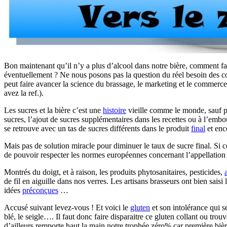
Bon maintenant qu’il n’y a plus d’alcool dans notre bière, comment fair
éventuellement ? Ne nous posons pas la question du réel besoin des con
peut faire avancer la science du brassage, le marketing et le commerce
avez la ref.).
Les sucres et la bière c’est une
histoire
vieille comme le monde, sauf po
sucres, l’ajout de sucres supplémentaires dans les recettes ou à l’embout
se retrouve avec un tas de sucres différents dans le produit
final
et enco
Mais pas de solution miracle pour diminuer le taux de sucre final. Si c
de pouvoir respecter les normes européennes concernant l’appellation 
Montrés du doigt, et à raison, les produits phytosanitaires, pesticides,
de fil en aiguille dans nos verres. Les artisans brasseurs ont bien saisi
idées
préconçues
…
Accusé suivant levez-vous ! Et voici le
gluten
et son intolérance qui s
blé, le seigle…. Il faut donc faire disparaitre ce gluten collant ou trou
d’ailleurs remporte haut la main notre trophée zéro% car première bièr