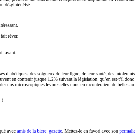
au dé-gluténéisé.
téressant.
fait rêver.
ait avant.
és diabétiques, des soigneux de leur ligne, de leur santé, des intolérant
peuvent en contenir jusque 1.2% suivant la législation, qu’en est-t’il don
parler nos microscopiques levures elles nous en raconteraient de belles au
s
!
rqué avec
amis de la biere
,
gazette
. Mettez-le en favori avec son
permali