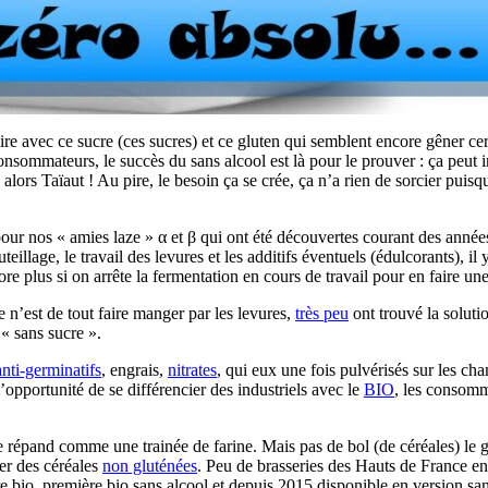
e avec ce sucre (ces sucres) et ce gluten qui semblent encore gêner certa
sommateurs, le succès du sans alcool est là pour le prouver : ça peut in
 alors Taïaut ! Au pire, le besoin ça se crée, ça n’a rien de sorcier pui
ur nos « amies laze » α et β qui ont été découvertes courant des années
eillage, le travail des levures et les additifs éventuels (édulcorants), i
re plus si on arrête la fermentation en cours de travail pour en faire un
e n’est de tout faire manger par les levures,
très peu
ont trouvé la soluti
« sans sucre ».
anti-germinatifs
, engrais,
nitrates
, qui eux une fois pulvérisés sur les ch
 l’opportunité de se différencier des industriels avec le
BIO
, les consomma
e répand comme une trainée de farine. Mais pas de bol (de céréales) le gl
ver des céréales
non gluténées
. Peu de brasseries des Hauts de France en 
e bio, première bio sans alcool et depuis 2015 disponible en version sa