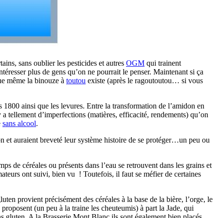
ins, sans oublier les pesticides et autres
OGM
qui trainent
téresser plus de gens qu’on ne pourrait le penser. Maintenant si ça
sque même la binouze à
toutou
existe (après le ragoutoutou… si vous
 1800 ainsi que les levures. Entre la transformation de l’amidon en
l y a tellement d’imperfections (matières, efficacité, rendements) qu’on
e
sans alcool
.
on et auraient breveté leur système histoire de se protéger…un peu ou
amps de céréales ou présents dans l’eau se retrouvent dans les grains et
teurs ont suivi, bien vu ! Toutefois, il faut se méfier de certaines
uten provient précisément des céréales à la base de la bière, l’orge, le
proposent (un peu à la traine les cheuteumis) à part la Jade, qui
ns gluten. A la Brasserie Mont Blanc ils sont également bien placés