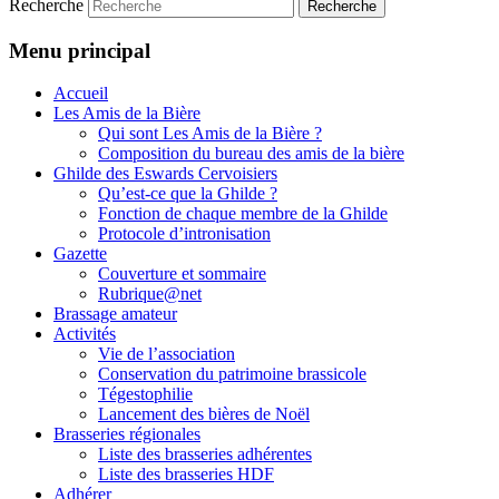
Recherche
Menu principal
Accueil
Les Amis de la Bière
Qui sont Les Amis de la Bière ?
Composition du bureau des amis de la bière
Ghilde des Eswards Cervoisiers
Qu’est-ce que la Ghilde ?
Fonction de chaque membre de la Ghilde
Protocole d’intronisation
Gazette
Couverture et sommaire
Rubrique@net
Brassage amateur
Activités
Vie de l’association
Conservation du patrimoine brassicole
Tégestophilie
Lancement des bières de Noël
Brasseries régionales
Liste des brasseries adhérentes
Liste des brasseries HDF
Adhérer