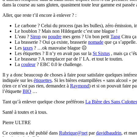
dans la course au sans gluten, quasiment toute leur gamme est passée 
Aller, que reste t’il encore à enlever ? :
Le carbone ? Celui du process (pas les bulles), zéro émission, in
Le houblon ? Mais non Hildegarde c’est une blague !
L’eau ?
Sirop
ou
poudre
mes gens ? Un bon petit
Tang
Citra ça 
La brasserie ? Oui ça existe, brasserie
nomade
que ça s’appelle.
Les
taxes
? …ok mauvaise blague ☹
Les étiquettes ? Il n’y en avait pas sur la
St Sixtus
, mais ça c’ét
Le brasseur ? A remplacer par de l’ I.A. et tout le toutim.
La
couleur
? EBC 0.0 le challenge.
Il y a donc beaucoup de choses à faire pour satisfaire quelques intéress
indiquée sur les
étiquettes
. Si les bières estampillées « sans alcool » 
(rien ce n’est pas rien, demandez à
Raymond
) et si on pouvait faire 
l’étiquette
BIO
…
Tant qu’à enlever quelque chose préférons
La Bière des Sans Culotte
Santé à toutes et à tous.
Pierre ULTRE
Ce contenu a été publié dans
Rubrique@net
par
davidbaudrin
, et ma