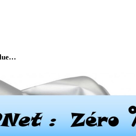
olue…